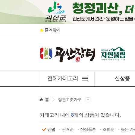
즐겨찾기
전체카테고리
신상품
홈
청결고춧가루
카테고리 내에
8
개의 상품이 있습니다.
랜덤
판매순
신상품순
조회순
높은 가