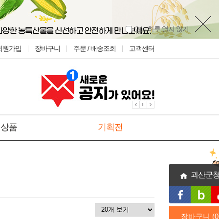
오늘 하루 열지 않기
회원가입
장바구니
주문 / 배송조회
고객센터
Prev
Next
Start
인상품
기획전
Stop
괴산군
장바구니 (
0