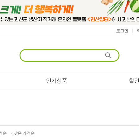
로그인
인기상품
할
격순
낮은 가격순