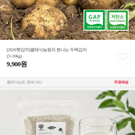
[2026햇감자]클래식농원의 분나는 두백감자
(3~10kg)
9,900원
클래식농원 / 충북 괴산
무료배송