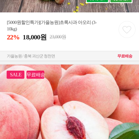
[5000원할인특가][가을농원]초록사과 아오리 (3-
10kg)
22%
18,000원
23,000원
가을농원 / 충북 괴산군 청천면
무료배송
SALE
무료배송