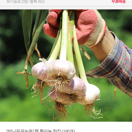
유기농표고맘 / 충북 괴산
무료배송
[밤나무골농원] 햇 통마늘 한접 (100개)