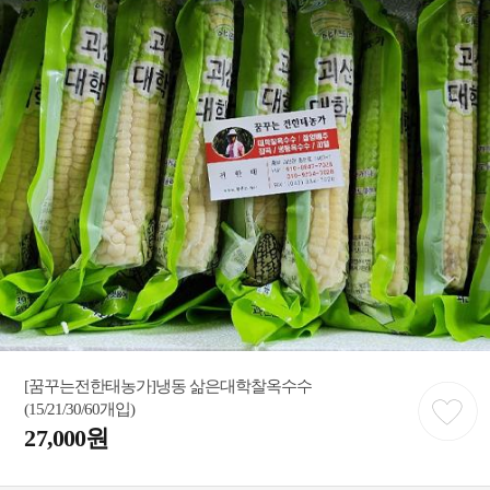
[꿈꾸는전한태농가]냉동 삶은대학찰옥수수
(15/21/30/60개입)
27,000원