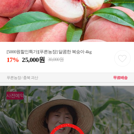
[5000원할인특가][푸른농장] 달콤한 복숭아 4kg
17%
25,000원
30,000원
푸른농장 / 충북 괴산
무료배송
사전예약