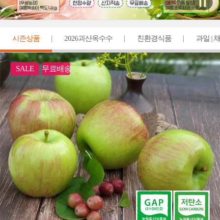
1
/ 3
시즌상품
2026괴산옥수수
친환경식품
과일 | 
축수산 | 밀키트
SALE
무료배송