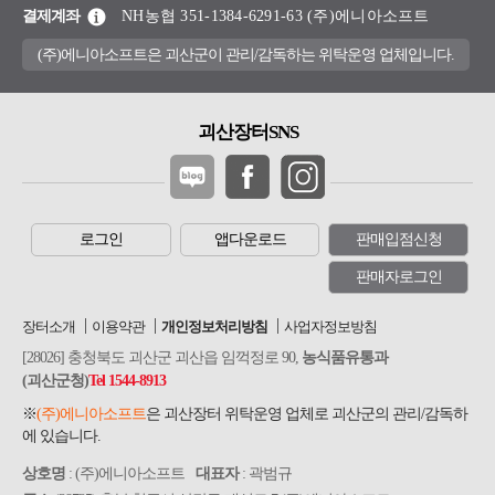
결제계좌
NH농협 351-1384-6291-63 (주)에니아소프트
(주)에니아소프트은 괴산군이 관리/감독하는 위탁운영 업체입니다.
괴산장터SNS
로그인
앱다운로드
판매입점신청
판매자로그인
장터소개
이용약관
개인정보처리방침
사업자정보방침
[28026] 충청북도 괴산군 괴산읍 임꺽정로 90,
농식품유통과
(괴산군청)
Tel 1544-8913
※
(주)에니아소프트
은 괴산장터 위탁운영 업체로 괴산군의 관리/감독하
에 있습니다.
상호명
: (주)에니아소프트
대표자
: 곽범규