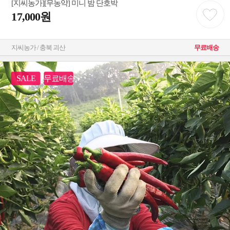
[지씨농가][무농약] 미니 밤 단호박
17,000원
지씨농가 / 충북 괴산
무료배송
SALE
무료배송