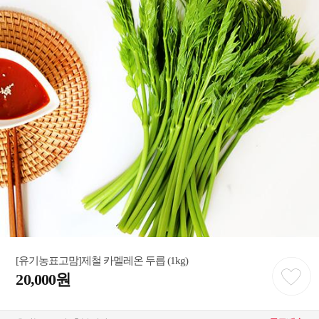
[유기농표고맘]제철 카멜레온 두릅 (1kg)
20,000원