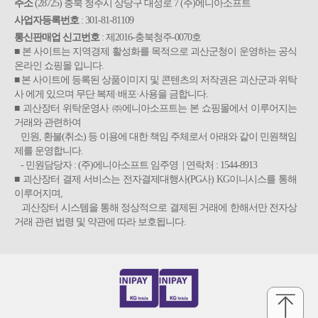
주소
(28725) 충북 청주시 상당구 대성로 7 (주)에니아소프트
사업자등록번호
: 301-81-81109
통신판매업 신고번호
: 제2016-충북청주-0070호
■ 본 사이트는 지역경제 활성화를 목적으로 괴산군청이 운영하는 공식
온라인 쇼핑몰 입니다.
■ 본 사이트에 등록된 상품이미지 및 콘텐츠의 저작권은 괴산군과 위탁
사 에게 있으며 무단 복제·배포·사용을 금합니다.
■ 괴산장터 위탁운영사 ㈜에니아소프트는 본 쇼핑몰에서 이루어지는
거래와 관련하여
민원, 환불(취소) 등 이용에 대한 책임 주체로서 아래와 같이 민원책임
제를 운영합니다.
- 민원담당자 : (주)에니아소프트 임주영 | 연락처 : 1544-8913
■ 괴산장터 결제 서비스는 전자결제대행사(PG사) KG이니시스를 통해
이루어지며,
괴산장터 시스템을 통해 정상적으로 결제된 거래에 한해서만 전자상
거래 관련 법령 및 약관에 따라 보호됩니다.