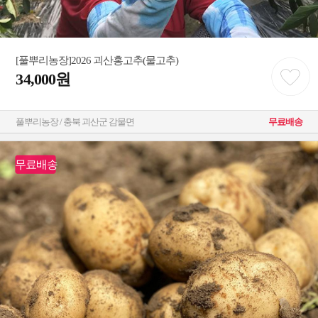
[풀뿌리농장]2026 괴산홍고추(물고추)
34,000원
풀뿌리농장 / 충북 괴산군 감물면
무료배송
무료배송