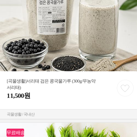
[곡물생활]서리태 검은 콩국물가루 (300g/무농약
서리태)
11,500원
곡물생활 / 국내산
무료배송