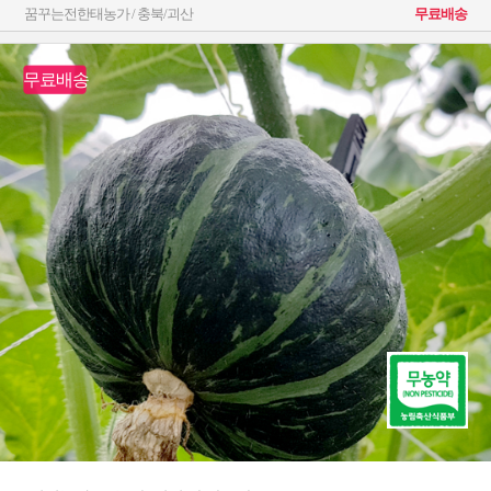
꿈꾸는전한태농가 / 충북/괴산
무료배송
무료배송