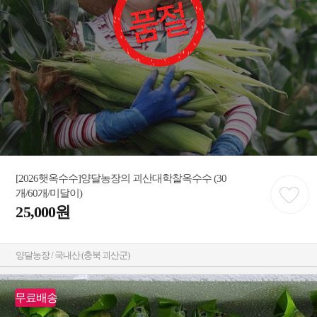
[2026햇옥수수]양달농장의 괴산대학찰옥수수 (30
개/60개/미달이)
25,000원
양달농장 / 국내산 (충북 괴산군)
무료배송