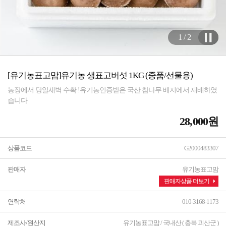
2 / 2
[유기농표고맘]유기농 생표고버섯 1KG (중품/선물용)
농장에서 당일새벽 수확 !유기농인증받은 국산 참나무 배지에서 재배하였
습니다
28,000원
상품코드
G2000483307
판매자
유기농표고맘
판매자상품 더보기
연락처
010-3168-1173
제조사/원산지
유기농표고맘 / 국내산 ( 충북 괴산군 )