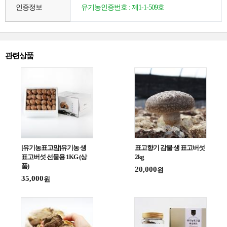
인증정보
유기농인증번호 : 제1-1-509호
관련상품
[유기농표고맘]유기농 생
표고향기 감물 생 표고버섯
표고버섯 선물용 1KG (상
2kg
품)
20,000
원
35,000
원