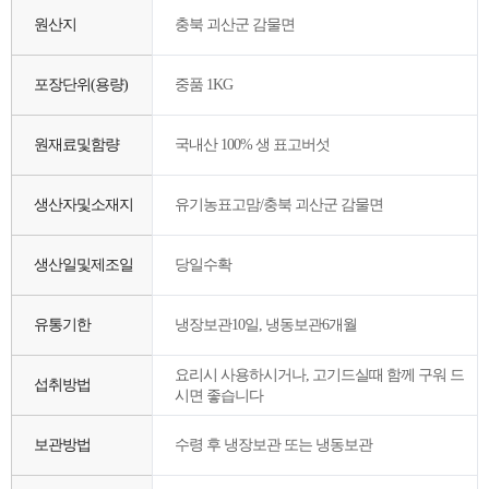
원산지
충북 괴산군 감물면
포장단위(용량)
중품 1KG
원재료및함량
국내산 100% 생 표고버섯
생산자및소재지
유기농표고맘/충북 괴산군 감물면
생산일및제조일
당일수확
유통기한
냉장보관10일, 냉동보관6개월
요리시 사용하시거나, 고기드실때 함께 구워 드
섭취방법
시면 좋습니다
보관방법
수령 후 냉장보관 또는 냉동보관