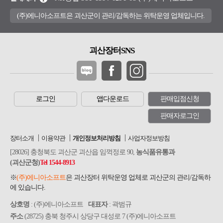
(주)에니아소프트은 괴산군이 관리/감독하는 위탁운영 업체입니다.
괴산장터SNS
로그인
앱다운로드
판매입점신청
판매자로그인
장터소개
이용약관
개인정보처리방침
사업자정보방침
[28026] 충청북도 괴산군 괴산읍 임꺽정로 90,
농식품유통과
(괴산군청)
Tel 1544-8913
※
(주)에니아소프트
은 괴산장터 위탁운영 업체로 괴산군의 관리/감독하
에 있습니다.
상호명
: (주)에니아소프트
대표자
: 곽범규
주소
(28725) 충북 청주시 상당구 대성로 7 (주)에니아소프트