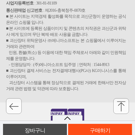
사업자등록번호
: 301-81-81109
통신판매업 신고번호
: 제2016-충북청주-0070호
■ 본 사이트는 지역경제 활성화를 목적으로 괴산군청이 운영하는 공식
온라인 쇼핑몰 입니다.
■ 본 사이트에 등록된 상품이미지 및 콘텐츠의 저작권은 괴산군과 위탁
사 에게 있으며 무단 복제·배포·사용을 금합니다.
■ 괴산장터 위탁운영사 ㈜에니아소프트는 본 쇼핑몰에서 이루어지는
거래와 관련하여
민원, 환불(취소) 등 이용에 대한 책임 주체로서 아래와 같이 민원책임
제를 운영합니다.
- 민원담당자 : (주)에니아소프트 임주영 | 연락처 : 1544-8913
■ 괴산장터 결제 서비스는 전자결제대행사(PG사) KG이니시스를 통해
이루어지며,
괴산장터 시스템을 통해 정상적으로 결제된 거래에 한해서만 전자상
거래 관련 법령 및 약관에 따라 보호됩니다.
장바구니
구매하기
Copyright(c) gsjangter.go.kr All rights reserved.