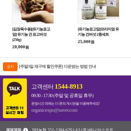
[김장육수용][유기농표고
[유기농표고맘]프리미엄 유
맘] 유기농 건 표고버섯
기농 건버섯 2종세트
(250g)
25,000
원
20,000
원
공지
[주말3일 재구매 할인쿠폰] 다운받는 방법 안내
1544-8913
고객센터
09:30 - 17:30 (주말 및 공휴일 휴무)
운영시간 외에는 1:1 문의 게시판을 이용해주세요!
고객센터 1:1
organicexpo@naver.com
실시간 채팅
결제계좌
NH농협 351-1384-6291-63 (주)에니아소프트