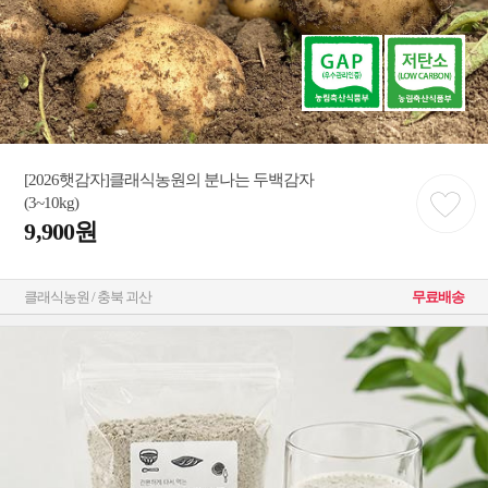
[2026햇감자]클래식농원의 분나는 두백감자
(3~10kg)
9,900원
클래식농원 / 충북 괴산
무료배송