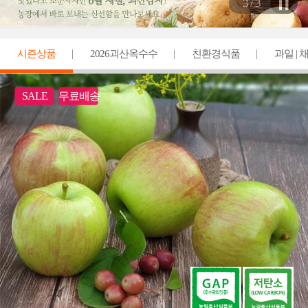
3
/ 3
시즌상품
2026괴산옥수수
친환경식품
과일 | 
축수산 | 밀키트
SALE
무료배송