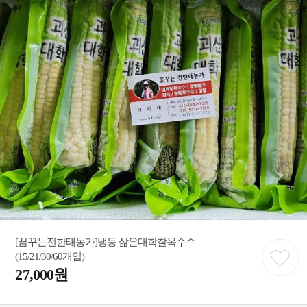
[꿈꾸는전한태농가]냉동 삶은대학찰옥수수
(15/21/30/60개입)
27,000원