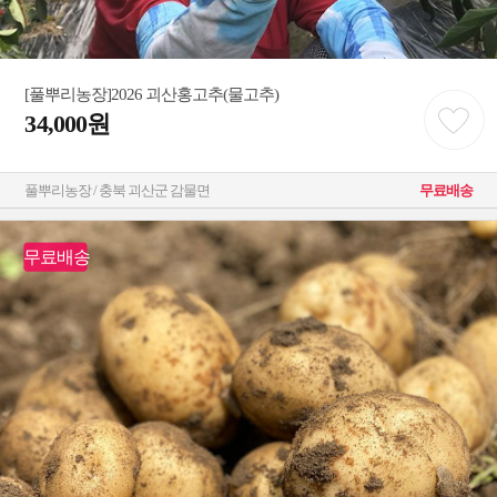
[풀뿌리농장]2026 괴산홍고추(물고추)
34,000원
풀뿌리농장 / 충북 괴산군 감물면
무료배송
무료배송