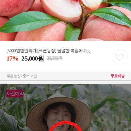
[5000원할인특가][푸른농장] 달콤한 복숭아 4kg
17%
25,000원
30,000원
푸른농장 / 충북 괴산
무료배송
사전예약