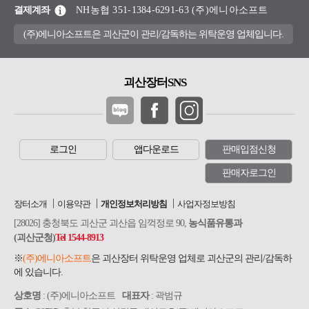
결제계좌
NH농협 351-1384-6291-63 (주)에니아소프트
(주)에니아소프트은 괴산군이 관리/감독하는 위탁운영 업체입니다.
괴산장터SNS
로그인
앱다운로드
판매입점신청
판매자로그인
장터소개
이용약관
개인정보처리방침
사업자정보방침
[28026] 충청북도 괴산군 괴산읍 임꺽정로 90,
농식품유통과
(괴산군청)
Tel 1544-8913
※
(주)에니아소프트
은 괴산장터 위탁운영 업체로 괴산군의 관리/감독하
에 있습니다.
상호명
: (주)에니아소프트
대표자
: 곽범규