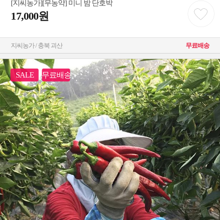
[지씨농가][무농약] 미니 밤 단호박
17,000원
지씨농가 / 충북 괴산
무료배송
SALE
무료배송