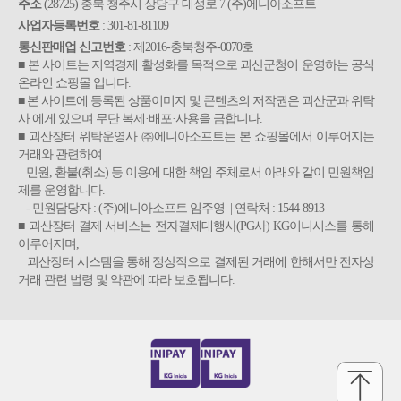
주소
(28725) 충북 청주시 상당구 대성로 7 (주)에니아소프트
사업자등록번호
: 301-81-81109
통신판매업 신고번호
: 제2016-충북청주-0070호
■ 본 사이트는 지역경제 활성화를 목적으로 괴산군청이 운영하는 공식
온라인 쇼핑몰 입니다.
■ 본 사이트에 등록된 상품이미지 및 콘텐츠의 저작권은 괴산군과 위탁
사 에게 있으며 무단 복제·배포·사용을 금합니다.
■ 괴산장터 위탁운영사 ㈜에니아소프트는 본 쇼핑몰에서 이루어지는
거래와 관련하여
민원, 환불(취소) 등 이용에 대한 책임 주체로서 아래와 같이 민원책임
제를 운영합니다.
- 민원담당자 : (주)에니아소프트 임주영 | 연락처 : 1544-8913
■ 괴산장터 결제 서비스는 전자결제대행사(PG사) KG이니시스를 통해
이루어지며,
괴산장터 시스템을 통해 정상적으로 결제된 거래에 한해서만 전자상
거래 관련 법령 및 약관에 따라 보호됩니다.