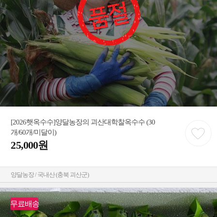
[2026햇옥수수]양달농장의 괴산대학찰옥수수 (30
개/60개/미달이)
25,000원
양달농장 / 국내산 (충북 괴산군)
무료배송