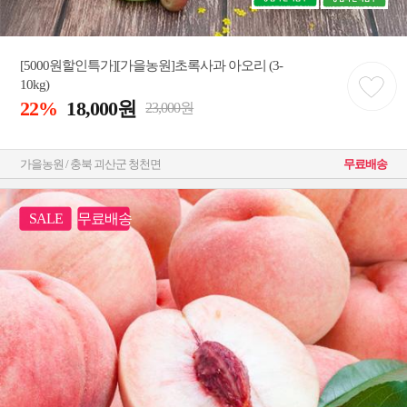
[5000원할인특가][가을농원]초록사과 아오리 (3-
10kg)
22%
18,000원
23,000원
가을농원 / 충북 괴산군 청천면
무료배송
SALE
무료배송