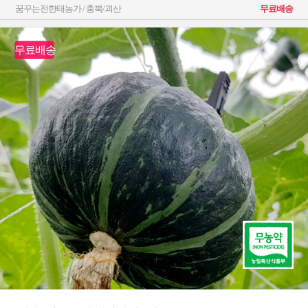
꿈꾸는전한태농가 / 충북/괴산
무료배송
무료배송