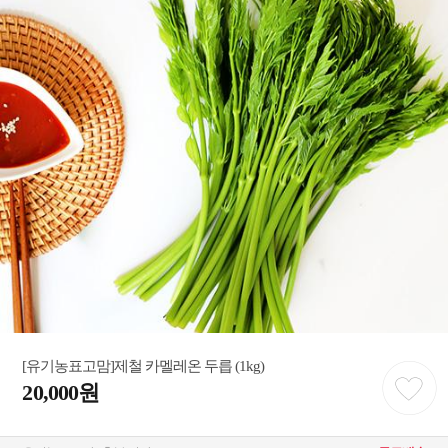
[유기농표고맘]제철 카멜레온 두릅 (1kg)
20,000원