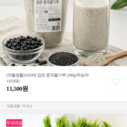
[곡물생활]서리태 검은 콩국물가루 (300g/무농약
서리태)
11,500원
곡물생활 / 국내산
무료배송