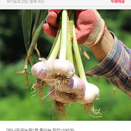
유기농표고맘 / 충북 괴산
무료배송
[밤나무골농원] 햇 통마늘 한접 (100개)